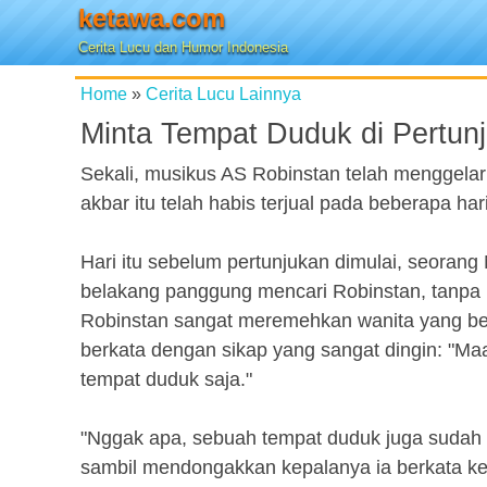
ketawa.com
Cerita Lucu dan Humor Indonesia
Home
»
Cerita Lucu Lainnya
Minta Tempat Duduk di Pertun
Sekali, musikus AS Robinstan telah menggelar
akbar itu telah habis terjual pada beberapa ha
Hari itu sebelum pertunjukan dimulai, seoran
belakang panggung mencari Robinstan, tanpa b
Robinstan sangat meremehkan wanita yang berp
berkata dengan sikap yang sangat dingin: "M
tempat duduk saja."
"Nggak apa, sebuah tempat duduk juga sudah 
sambil mendongakkan kepalanya ia berkata ke