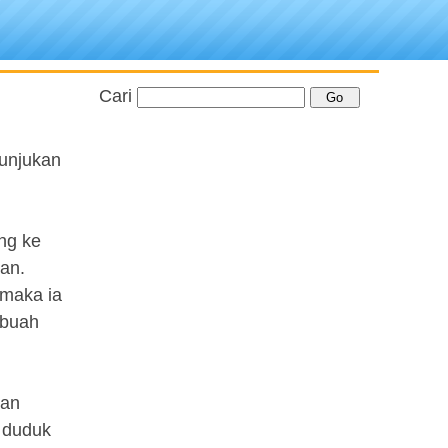
Cari
tunjukan
ng ke
an.
 maka ia
ebuah
ian
 duduk