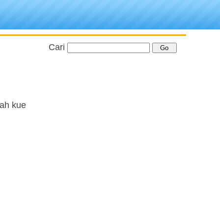
Cari
uah kue