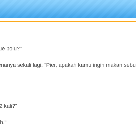
ue bolu?"
menanya sekali lagi: "Pier, apakah kamu ingin makan seb
 kali?"
h."