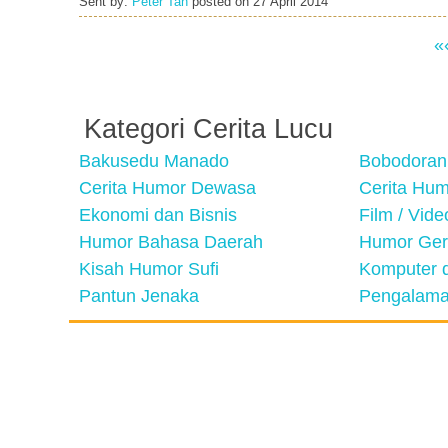
Sent by:
Peter Tan
posted on
27 April 2014
«
Kategori Cerita Lucu
Bakusedu Manado
Bobodoran
Cerita Humor Dewasa
Cerita Hu
Ekonomi dan Bisnis
Film / Vid
Humor Bahasa Daerah
Humor Ger
Kisah Humor Sufi
Komputer d
Pantun Jenaka
Pengalama