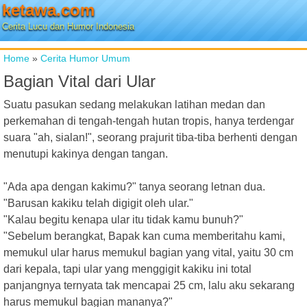
ketawa.com
Cerita Lucu dan Humor Indonesia
Home
»
Cerita Humor Umum
Bagian Vital dari Ular
Suatu pasukan sedang melakukan latihan medan dan
perkemahan di tengah-tengah hutan tropis, hanya terdengar
suara "ah, sialan!", seorang prajurit tiba-tiba berhenti dengan
menutupi kakinya dengan tangan.
"Ada apa dengan kakimu?" tanya seorang letnan dua.
"Barusan kakiku telah digigit oleh ular."
"Kalau begitu kenapa ular itu tidak kamu bunuh?"
"Sebelum berangkat, Bapak kan cuma memberitahu kami,
memukul ular harus memukul bagian yang vital, yaitu 30 cm
dari kepala, tapi ular yang menggigit kakiku ini total
panjangnya ternyata tak mencapai 25 cm, lalu aku sekarang
harus memukul bagian mananya?"