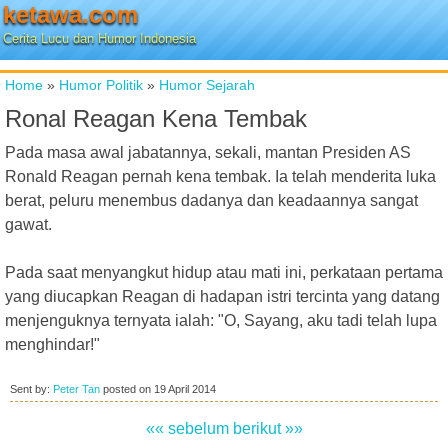
ketawa.com
Cerita Lucu dan Humor Indonesia
Home
»
Humor Politik
»
Humor Sejarah
Ronal Reagan Kena Tembak
Pada masa awal jabatannya, sekali, mantan Presiden AS
Ronald Reagan pernah kena tembak. Ia telah menderita luka
berat, peluru menembus dadanya dan keadaannya sangat
gawat.
Pada saat menyangkut hidup atau mati ini, perkataan pertama
yang diucapkan Reagan di hadapan istri tercinta yang datang
menjenguknya ternyata ialah: "O, Sayang, aku tadi telah lupa
menghindar!"
Sent by:
Peter Tan
posted on
19 April 2014
«« sebelum
berikut »»