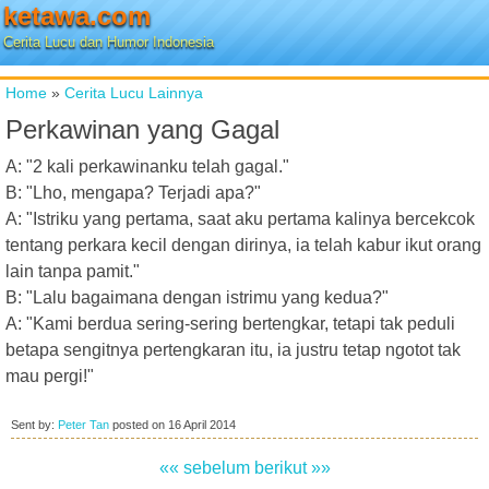
ketawa.com
Cerita Lucu dan Humor Indonesia
Home
»
Cerita Lucu Lainnya
Perkawinan yang Gagal
A: "2 kali perkawinanku telah gagal."
B: "Lho, mengapa? Terjadi apa?"
A: "Istriku yang pertama, saat aku pertama kalinya bercekcok
tentang perkara kecil dengan dirinya, ia telah kabur ikut orang
lain tanpa pamit."
B: "Lalu bagaimana dengan istrimu yang kedua?"
A: "Kami berdua sering-sering bertengkar, tetapi tak peduli
betapa sengitnya pertengkaran itu, ia justru tetap ngotot tak
mau pergi!"
Sent by:
Peter Tan
posted on
16 April 2014
«« sebelum
berikut »»