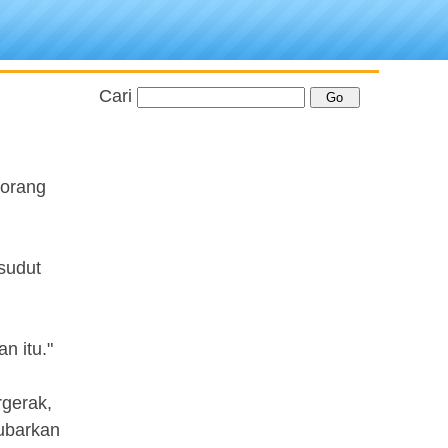
Cari
g
 orang
sudut
n itu."
rgerak,
bubarkan