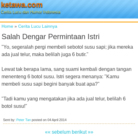
ketawa.com
Cerita Lucu dan Humor Indonesia
Home
»
Cerita Lucu Lainnya
Salah Dengar Permintaan Istri
"Yo, segeralah pergi membeli sebotol susu sapi; jika mereka
ada jual telur, maka belilah juga 6 butir."
Lewat tak berapa lama, sang suami kembali dengan tangan
menenteng 6 botol susu. Istri segera menanya: "Kamu
membeli susu sapi begini banyak buat apa?"
"Tadi kamu yang mengatakan jika ada jual telur, belilah 6
botol susu!"
Sent by:
Peter Tan
posted on
04 April 2014
«« sebelum
berikut »»