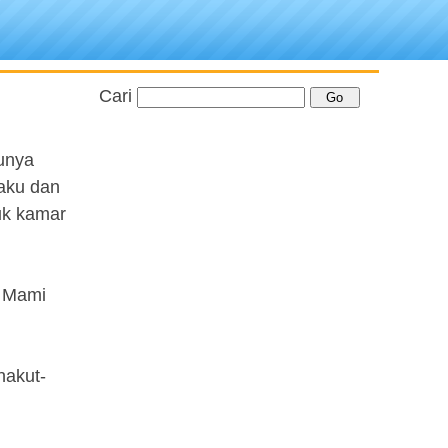
Cari
tunya
taku dan
uk kamar
u Mami
nakut-