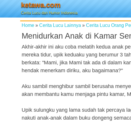
ketawa.com
Cerita Lucu dan Humor Indonesia
Home
»
Cerita Lucu Lainnya
»
Cerita Lucu Orang P
Menidurkan Anak di Kamar Sen
Akhir-akhir ini aku coba melatih kedua anak p
mereka tidur, upik keduaku yang berumur 3 ta
berkata: "Mami, jika Mami tak ada di dalam k
hendak menerkam diriku, aku bagaimana?"
Aku sambil menghibur sambil berusaha menyem
akan membantu kamu menjaga pintu kamar, M
Upik sulungku yang lama sudah tak percaya la
nakuti anak-anak dalam buku dongeng semacam 