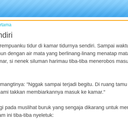
ertama
diri
erempuanku tidur di kamar tidurnya sendiri. Sampai wak
hun dengan air mata yang berlinang-linang menatap ma
amar, si nenek siluman harimau tiba-tiba menerobos mas
angtinya: "Nggak sampai terjadi begitu. Di ruang tam
ami takkan membiarkannya masuk ke kamar."
gi pada muslihat buruk yang sengaja dikarang untuk me
ini tiba-tiba nyeletuk: