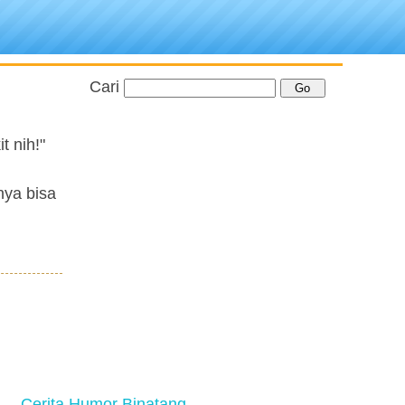
Cari
t nih!"
nya bisa
Cerita Humor Binatang