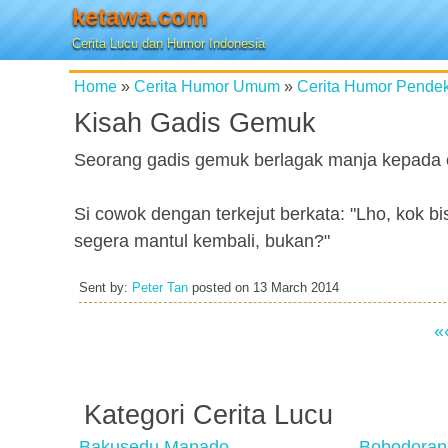
ketawa.com
Cerita Lucu dan Humor Indonesia
Home
»
Cerita Humor Umum
»
Cerita Humor Pende
Kisah Gadis Gemuk
Seorang gadis gemuk berlagak manja kepada cow
Si cowok dengan terkejut berkata: "Lho, kok 
segera mantul kembali, bukan?"
Sent by:
Peter Tan
posted on
13 March 2014
«
Kategori Cerita Lucu
Bakusedu Manado
Bobodoran