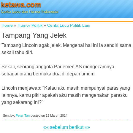
ketawa.com
Cerita Lucu dan Humor Indonesia
Home
»
Humor Politik
»
Cerita Lucu Politik Lain
Tampang Yang Jelek
Tampang Lincoln agak jelek. Mengenai hal ini ia sendiri sama
sekali tahu diri.
Sekali, seorang anggota Parlemen AS mengecamnya
sebagai orang bermuka dua di depan umum.
Lincoln menjawab: "Kalau aku masih mempunyai paras yang
lainnya, kamu pikir apakah aku masih mengenakan parasku
yang sekarang ini?"
Sent by:
Peter Tan
posted on
13 March 2014
«« sebelum
berikut »»