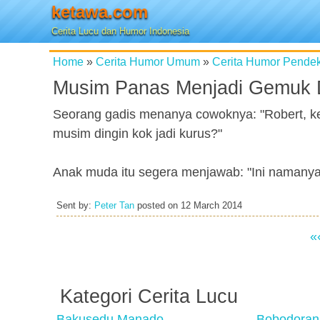
ketawa.com
Cerita Lucu dan Humor Indonesia
Home
»
Cerita Humor Umum
»
Cerita Humor Pende
Musim Panas Menjadi Gemuk D
Seorang gadis menanya cowoknya: "Robert, 
musim dingin kok jadi kurus?"
Anak muda itu segera menjawab: "Ini namanya 
Sent by:
Peter Tan
posted on
12 March 2014
«
Kategori Cerita Lucu
Bakusedu Manado
Bobodoran