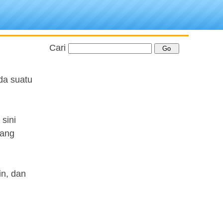
Cari
da suatu
sini
rang
in, dan