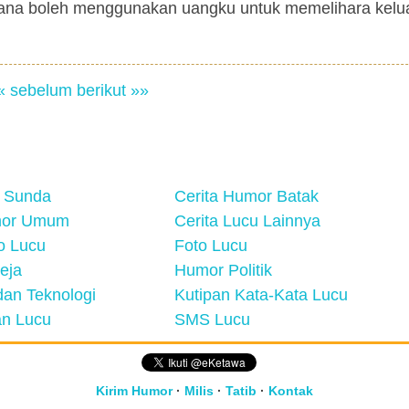
mana boleh menggunakan uangku untuk memelihara kel
« sebelum
berikut »»
 Sunda
Cerita Humor Batak
mor Umum
Cerita Lucu Lainnya
eo Lucu
Foto Lucu
eja
Humor Politik
an Teknologi
Kutipan Kata-Kata Lucu
n Lucu
SMS Lucu
Kirim Humor
·
Milis
·
Tatib
·
Kontak