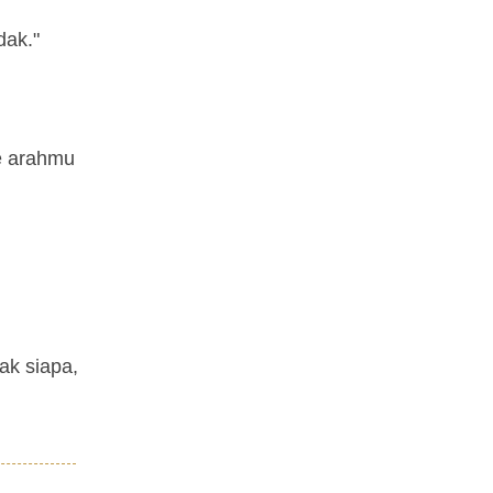
dak."
e arahmu
ak siapa,