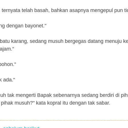
u ternyata telah basah, bahkan asapnya mengepul pun ti
ung dengan bayonet."
h batu karang, sedang musuh bergegas datang menuju k
ajam."
pohon."
k ada."
uh tak mengerti Bapak sebenarnya sedang berdiri di pih
i pihak musuh?" kata kopral itu dengan tak sabar.