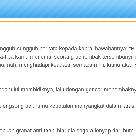
ungguh-sungguh berkata kepada kopral bawahannya: "Bit
tiba-tiba kamu menemui seorang penembak tersembunyi
u, nah, menghadapi keadaan semacam ini, kamu akan 
mendahului membidiknya, lalu dengan gencar menembakny
 selongsong pelurumu kebetulan menyangkut dalam laras
uah granat anti-tank, biar dia segera lenyap dari bumi i