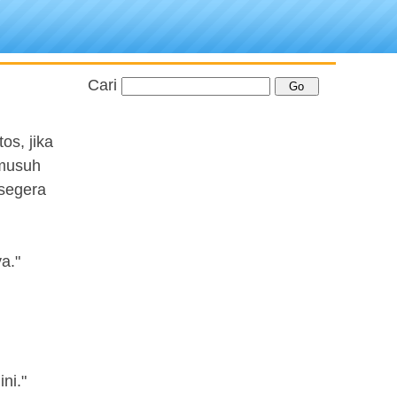
Cari
os, jika
 musuh
segera
a."
ni."