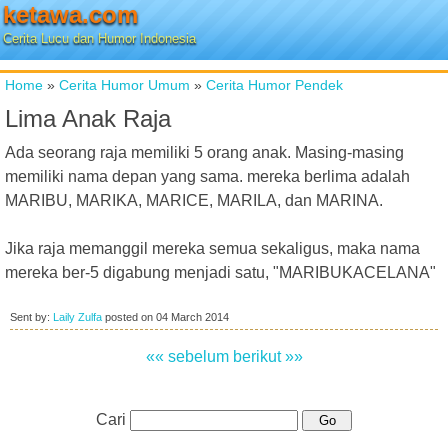
ketawa.com
Cerita Lucu dan Humor Indonesia
Home
»
Cerita Humor Umum
»
Cerita Humor Pendek
Lima Anak Raja
Ada seorang raja memiliki 5 orang anak. Masing-masing
memiliki nama depan yang sama. mereka berlima adalah
MARIBU, MARIKA, MARICE, MARILA, dan MARINA.
Jika raja memanggil mereka semua sekaligus, maka nama
mereka ber-5 digabung menjadi satu, "MARIBUKACELANA"
Sent by:
Laily Zulfa
posted on
04 March 2014
«« sebelum
berikut »»
Cari