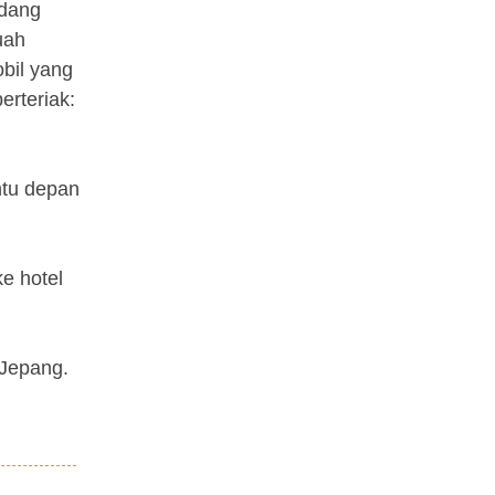
ndang
uah
bil yang
erteriak:
ntu depan
e hotel
 Jepang.