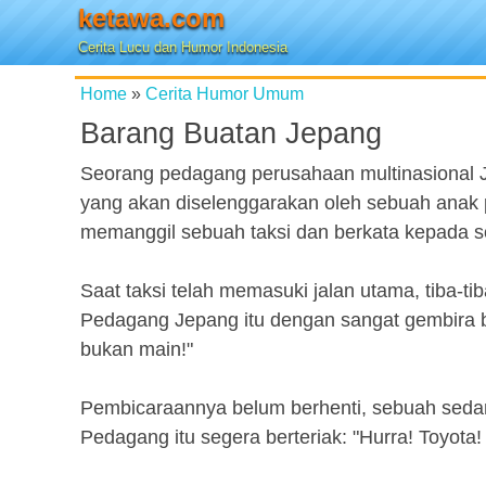
ketawa.com
Cerita Lucu dan Humor Indonesia
Home
»
Cerita Humor Umum
Barang Buatan Jepang
Seorang pedagang perusahaan multinasional Je
yang akan diselenggarakan oleh sebuah anak p
memanggil sebuah taksi dan berkata kepada sop
Saat taksi telah memasuki jalan utama, tiba-t
Pedagang Jepang itu dengan sangat gembira b
bukan main!"
Pembicaraannya belum berhenti, sebuah sedan p
Pedagang itu segera berteriak: "Hurra! Toyota