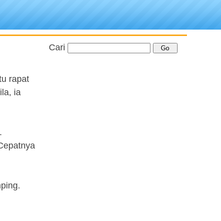
Cari
u rapat
la, ia
.
 Cepatnya
ping.