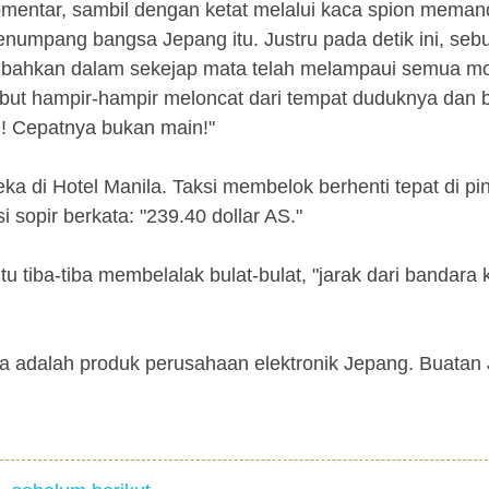
 komentar, sambil dengan ketat melalui kaca spion mema
numpang bangsa Jepang itu. Justru pada detik ini, seb
r, bahkan dalam sekejap mata telah melampaui semua mo
ebut hampir-hampir meloncat dari tempat duduknya dan b
i! Cepatnya bukan main!"
eka di Hotel Manila. Taksi membelok berhenti tepat di pi
i sopir berkata: "239.40 dollar AS."
tiba-tiba membelalak bulat-bulat, "jarak dari bandara k
juga adalah produk perusahaan elektronik Jepang. Buatan