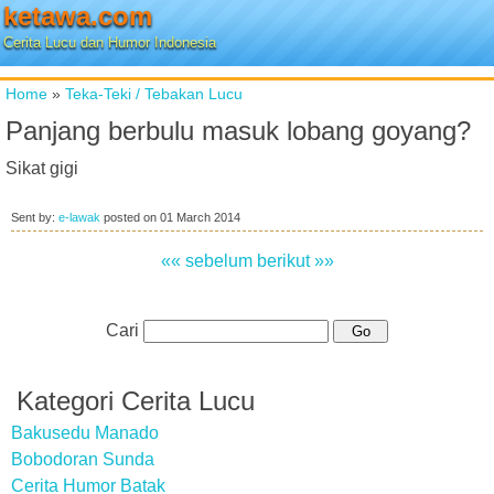
ketawa.com
Cerita Lucu dan Humor Indonesia
Home
»
Teka-Teki / Tebakan Lucu
Panjang berbulu masuk lobang goyang?
Sikat gigi
Sent by:
e-lawak
posted on
01 March 2014
«« sebelum
berikut »»
Cari
Kategori Cerita Lucu
Bakusedu Manado
Bobodoran Sunda
Cerita Humor Batak