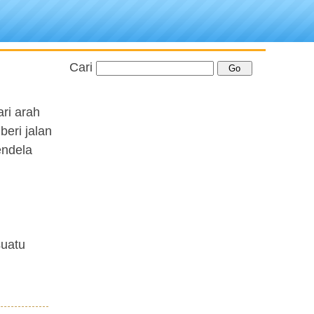
Cari
ri arah
eri jalan
endela
suatu