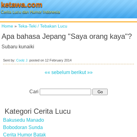
ketawa.com
Cerita Lucu dan Humor Indonesia
Home
»
Teka-Teki / Tebakan Lucu
Apa bahasa Jepang "Saya orang kaya"?
Subaru kunaiki
Sent by:
Coolz J.
posted on
12 February 2014
«« sebelum
berikut »»
Cari
Kategori Cerita Lucu
Bakusedu Manado
Bobodoran Sunda
Cerita Humor Batak