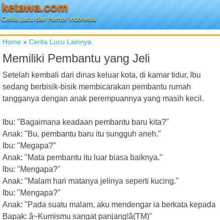
ketawa.com
Cerita Lucu dan Humor Indonesia
Home
»
Cerita Lucu Lainnya
Memiliki Pembantu yang Jeli
Setelah kembali dari dinas keluar kota, di kamar tidur, Ibu
sedang berbisik-bisik membicarakan pembantu rumah
tangganya dengan anak perempuannya yang masih kecil.
Ibu: "Bagaimana keadaan pembantu baru kita?"
Anak: "Bu, pembantu baru itu sungguh aneh."
Ibu: "Megapa?"
Anak: "Mata pembantu itu luar biasa baiknya."
Ibu: "Mengapa?"
Anak: "Malam hari matanya jelinya seperti kucing."
Ibu: "Mengapa?"
Anak: "Pada suatu malam, aku mendengar ia berkata kepada
Bapak: â~Kumismu sangat panjang!â(TM)"