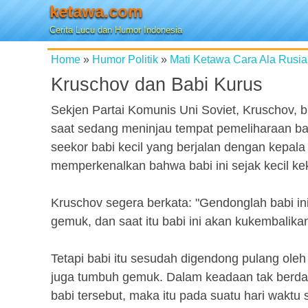
ketawa.com
Cerita Lucu dan Humor Indonesia
Home
»
Humor Politik
»
Mati Ketawa Cara Ala Rusia
Kruschov dan Babi Kurus
Sekjen Partai Komunis Uni Soviet, Kruschov, b
saat sedang meninjau tempat pemeliharaan ba
seekor babi kecil yang berjalan dengan kepala
memperkenalkan bahwa babi ini sejak kecil kek
Kruschov segera berkata: "Gendonglah babi in
gemuk, dan saat itu babi ini akan kukembalika
Tetapi babi itu sesudah digendong pulang oleh
juga tumbuh gemuk. Dalam keadaan tak berda
babi tersebut, maka itu pada suatu hari waktu