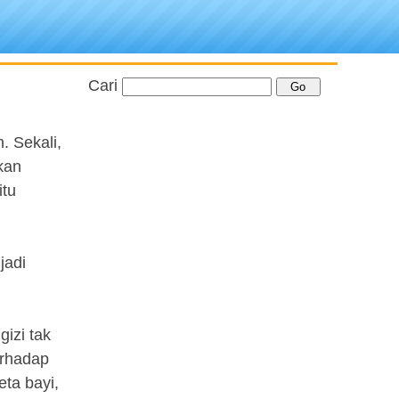
Cari
. Sekali,
kan
itu
jadi
izi tak
erhadap
eta bayi,