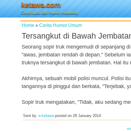
ketawa.com
Cerita Lucu dan Humor Indonesia
Home
»
Cerita Humor Umum
Tersangkut di Bawah Jembata
Seorang sopir truk mengemudi di sepanjang d
"awas, jembatan rendah di depan." Sebelum ia
truknya tersangkut di bawah jembatan. Hal it
Akhirnya, sebuah mobil polisi muncul. Polisi it
tangannya di pinggul dan berkata, "Terjebak, y
Sopir truk mengatakan, "Tidak, aku sedang m
Sent by:
e-ketawa
posted on
28 January 2014
«