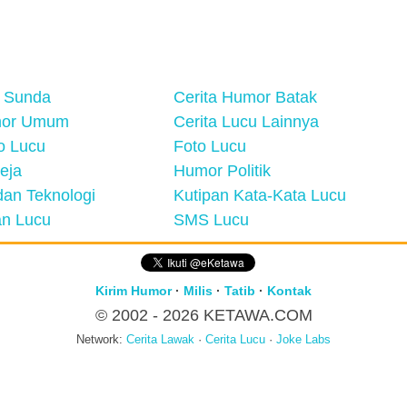
 Sunda
Cerita Humor Batak
mor Umum
Cerita Lucu Lainnya
eo Lucu
Foto Lucu
eja
Humor Politik
an Teknologi
Kutipan Kata-Kata Lucu
n Lucu
SMS Lucu
Kirim Humor
·
Milis
·
Tatib
·
Kontak
© 2002 - 2026
KETAWA.COM
Network:
Cerita Lawak
·
Cerita Lucu
·
Joke Labs