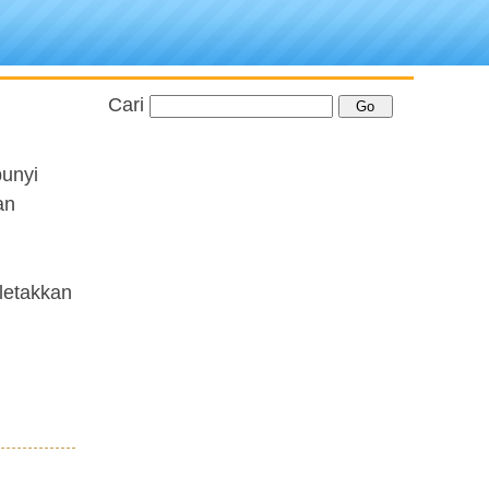
Cari
bunyi
an
eletakkan