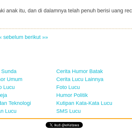
i anak itu, dan di dalamnya telah penuh berisi uang re
« sebelum
berikut »»
 Sunda
Cerita Humor Batak
mor Umum
Cerita Lucu Lainnya
eo Lucu
Foto Lucu
eja
Humor Politik
an Teknologi
Kutipan Kata-Kata Lucu
n Lucu
SMS Lucu