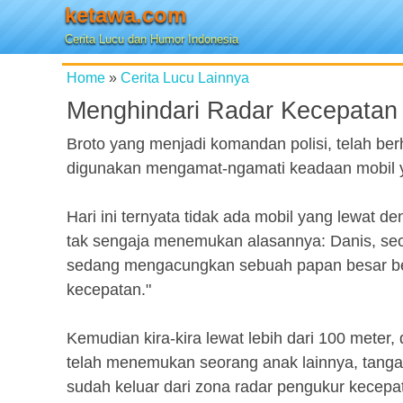
ketawa.com
Cerita Lucu dan Humor Indonesia
Home
»
Cerita Lucu Lainnya
Menghindari Radar Kecepatan
Broto yang menjadi komandan polisi, telah be
digunakan mengamat-ngamati keadaan mobil ya
Hari ini ternyata tidak ada mobil yang lewat 
tak sengaja menemukan alasannya: Danis, seora
sedang mengacungkan sebuah papan besar ber
kecepatan."
Kemudian kira-kira lewat lebih dari 100 meter,
telah menemukan seorang anak lainnya, tanga
sudah keluar dari zona radar pengukur kecepa