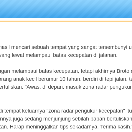
rhasil mencari sebuah tempat yang sangat tersembunyi u
ng lewat melampaui batas kecepatan di jalanan.
dengan melampaui batas kecepatan, tetapi akhirnya Broto
ng anak kecil berumur 10 tahun, berdiri di tepi jalan,
tuliskan, "Awas, di depan, masuk zona radar pengukur
 di tempat keluarnya "zona radar pengukur kecepatan" it
nnya juga sedang menjunjung sebilah papan bertuliskan
tan. Harap meninggalkan tips sekadarnya. Terima kasih.