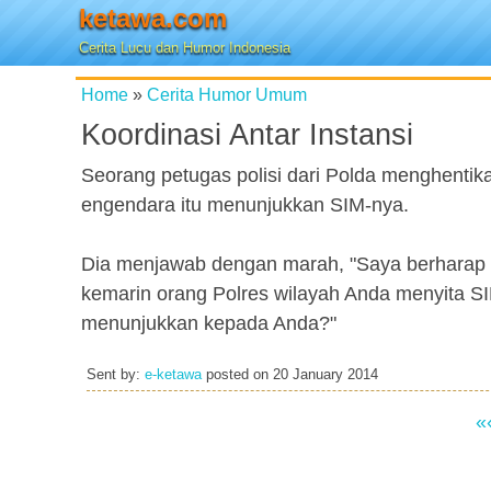
ketawa.com
Cerita Lucu dan Humor Indonesia
Home
»
Cerita Humor Umum
Koordinasi Antar Instansi
Seorang petugas polisi dari Polda menghent
engendara itu menunjukkan SIM-nya.
Dia menjawab dengan marah, "Saya berharap ka
kemarin orang Polres wilayah Anda menyita S
menunjukkan kepada Anda?"
Sent by:
e-ketawa
posted on
20 January 2014
«