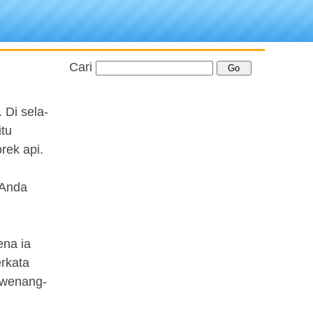
Cari
 Di sela-
tu
rek api.
 Anda
ena ia
rkata
ewenang-