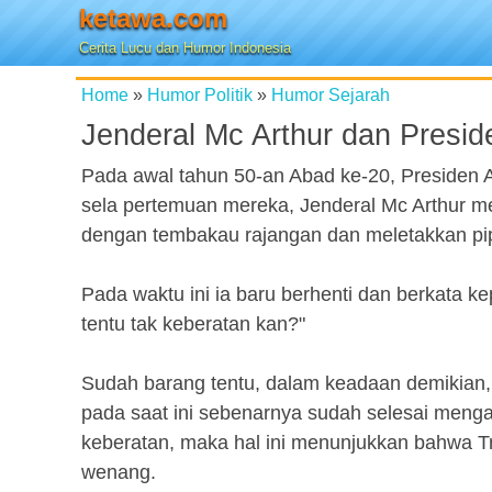
ketawa.com
Cerita Lucu dan Humor Indonesia
Home
»
Humor Politik
»
Humor Sejarah
Jenderal Mc Arthur dan Presi
Pada awal tahun 50-an Abad ke-20, Presiden A
sela pertemuan mereka, Jenderal Mc Arthur m
dengan tembakau rajangan dan meletakkan pipa
Pada waktu ini ia baru berhenti dan berkata
tentu tak keberatan kan?"
Sudah barang tentu, dalam keadaan demikian,
pada saat ini sebenarnya sudah selesai meng
keberatan, maka hal ini menunjukkan bahwa 
wenang.