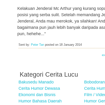
Kelakuan Jenderal Mc Arthur yang kurang sop
posisi yang serba sulit. Setelah memandang J
Jenderal, Anda mau merokok, ya silahkan! An
bagaimana pun jauh lebih banyak daripada as
pun, hehehe..."
Sent by:
Peter Tan
posted on
18 January 2014
«
Kategori Cerita Lucu
Bakusedu Manado
Bobodoran
Cerita Humor Dewasa
Cerita Hu
Ekonomi dan Bisnis
Film / Vid
Humor Bahasa Daerah
Humor Ger