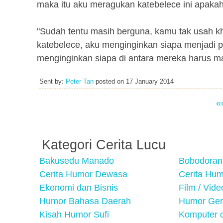
maka itu aku meragukan katebelece ini apaka
"Sudah tentu masih berguna, kamu tak usah kha
katebelece, aku menginginkan siapa menjadi p
menginginkan siapa di antara mereka harus ma
Sent by:
Peter Tan
posted on
17 January 2014
«
Kategori Cerita Lucu
Bakusedu Manado
Bobodoran
Cerita Humor Dewasa
Cerita Hu
Ekonomi dan Bisnis
Film / Vid
Humor Bahasa Daerah
Humor Ger
Kisah Humor Sufi
Komputer d