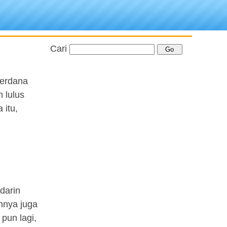
Cari
perdana
 lulus
 itu,
darin
ehnya juga
pun lagi,