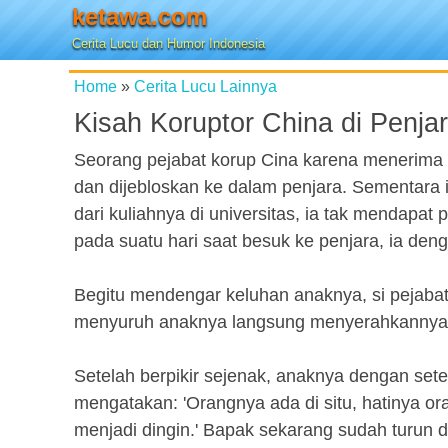
ketawa.com
Cerita Lucu dan Humor Indonesia
Home
»
Cerita Lucu Lainnya
Kisah Koruptor China di Penja
Seorang pejabat korup Cina karena menerima 
dan dijebloskan ke dalam penjara. Sementara i
dari kuliahnya di universitas, ia tak mendapat
pada suatu hari saat besuk ke penjara, ia de
Begitu mendengar keluhan anaknya, si pejabat
menyuruh anaknya langsung menyerahkannya 
Setelah berpikir sejenak, anaknya dengan se
mengatakan: 'Orangnya ada di situ, hatinya or
menjadi dingin.' Bapak sekarang sudah turun 