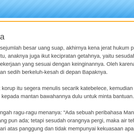
ra
sejumlah besar uang suap, akhirnya kena jerat hukum 
tu, anaknya juga ikut kecipratan getahnya, yaitu sesudah
 pekerjaan yang sesuai dengan keinginannya. Oleh karena
ngan sedih berkeluh-kesah di depan Bapaknya.
 korup itu segera menulis secarik katebelece, kemudian
kepada mantan bawahannya dulu untuk minta bantuan.
tengah ragu-ragu menanya: "Ada sebuah peribahasa Man
ang pun ada; tetapi sesudah orangnya pergi, maka air t
dari atas panggung dan tidak mempunyai kekuasaan apa 