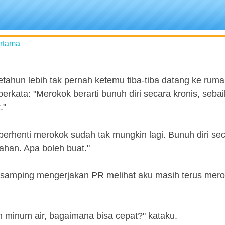
ertama
etahun lebih tak pernah ketemu tiba-tiba datang ke rum
erkata: "Merokok berarti bunuh diri secara kronis, seba
."
berhenti merokok sudah tak mungkin lagi. Bunuh diri se
lahan. Apa boleh buat."
di samping mengerjakan PR melihat aku masih terus mero
 minum air, bagaimana bisa cepat?" kataku.