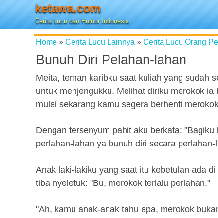
ketawa.com
Cerita Lucu dan Humor Indonesia
Home
»
Cerita Lucu Lainnya
»
Cerita Lucu Orang P
Bunuh Diri Pelahan-lahan
Meita, teman karibku saat kuliah yang sudah s
untuk menjengukku. Melihat diriku merokok ia b
mulai sekarang kamu segera berhenti merokok
Dengan tersenyum pahit aku berkata: "Bagiku 
perlahan-lahan ya bunuh diri secara perlahan-
Anak laki-lakiku yang saat itu kebetulan ada 
tiba nyeletuk: "Bu, merokok terlalu perlahan."
"Ah, kamu anak-anak tahu apa, merokok bukan