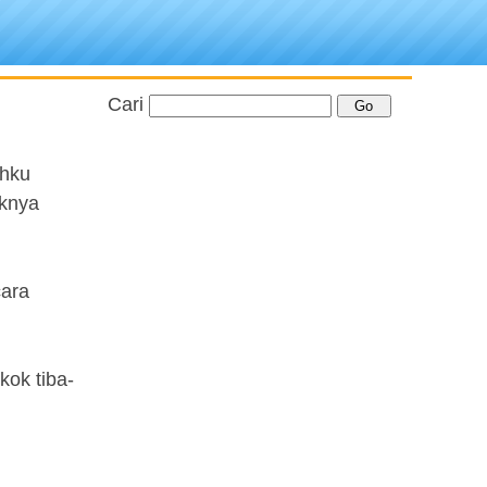
Cari
ahku
iknya
cara
kok tiba-