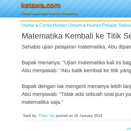
ketawa.com
Cerita Lucu dan Humor Indonesia
Home
»
Cerita Humor Umum
»
Humor Pelajar Sekol
Matematika Kembali ke Titik 
Sehabis ujian pelajaran matematika, Abu dip
Bapak menanya: "Ujian matematika kali ini ba
Abu menjawab: "Aku balik kembali ke titik yan
Bapak dengan tak mengerti menanya lebih lan
Abu menjawab: "Tidak ada sebuah soal pun yan
matematika saja."
Sent by:
Peter Tan
posted on
16 January 2014
«