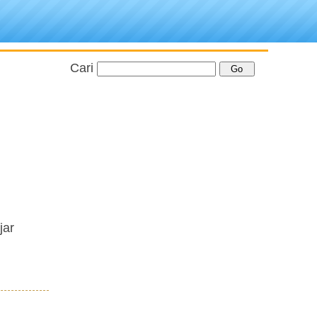
Cari
jar