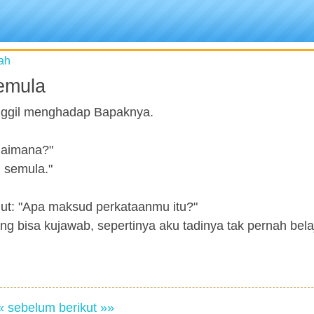
ah
Semula
anggil menghadap Bapaknya.
gaimana?"
g semula."
jut: "Apa maksud perkataanmu itu?"
g bisa kujawab, sepertinya aku tadinya tak pernah bela
« sebelum
berikut »»