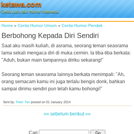
ketawa.com
Cerita Lucu dan Humor Indonesia
Home
»
Cerita Humor Umum
»
Cerita Humor Pendek
Berbohong Kepada Diri Sendiri
Saat aku masih kuliah, di asrama, seorang teman seasrama
lama sekali mengaca diri di muka cermin. Ia tiba-tiba berkata:
"Aduh, bukan main tampannya diriku sekarang!"
Seorang teman seasrama lainnya berkata menimpali: "Ah,
orang semacam kamu ini juga terlalu bengis donk, bahkan
sampai dirimu sendiri pun telah kamu bohongi!"
Sent by:
Peter Tan
posted on
01 January 2014
«« sebelum
berikut »»
Cari