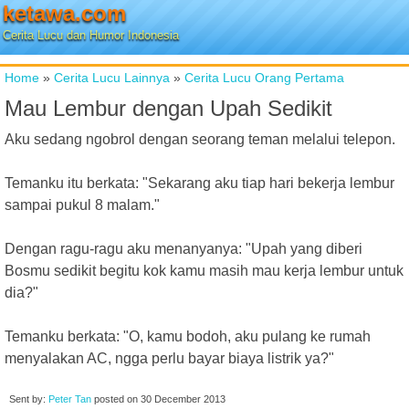
ketawa.com
Cerita Lucu dan Humor Indonesia
Home
»
Cerita Lucu Lainnya
»
Cerita Lucu Orang Pertama
Mau Lembur dengan Upah Sedikit
Aku sedang ngobrol dengan seorang teman melalui telepon.
Temanku itu berkata: "Sekarang aku tiap hari bekerja lembur
sampai pukul 8 malam."
Dengan ragu-ragu aku menanyanya: "Upah yang diberi
Bosmu sedikit begitu kok kamu masih mau kerja lembur untuk
dia?"
Temanku berkata: "O, kamu bodoh, aku pulang ke rumah
menyalakan AC, ngga perlu bayar biaya listrik ya?"
Sent by:
Peter Tan
posted on
30 December 2013