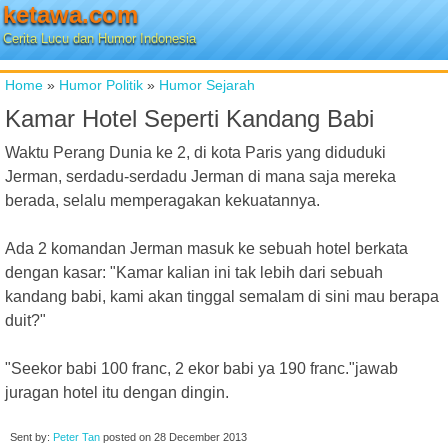
ketawa.com
Cerita Lucu dan Humor Indonesia
Home
»
Humor Politik
»
Humor Sejarah
Kamar Hotel Seperti Kandang Babi
Waktu Perang Dunia ke 2, di kota Paris yang diduduki
Jerman, serdadu-serdadu Jerman di mana saja mereka
berada, selalu memperagakan kekuatannya.
Ada 2 komandan Jerman masuk ke sebuah hotel berkata
dengan kasar: "Kamar kalian ini tak lebih dari sebuah
kandang babi, kami akan tinggal semalam di sini mau berapa
duit?"
"Seekor babi 100 franc, 2 ekor babi ya 190 franc."jawab
juragan hotel itu dengan dingin.
Sent by:
Peter Tan
posted on
28 December 2013