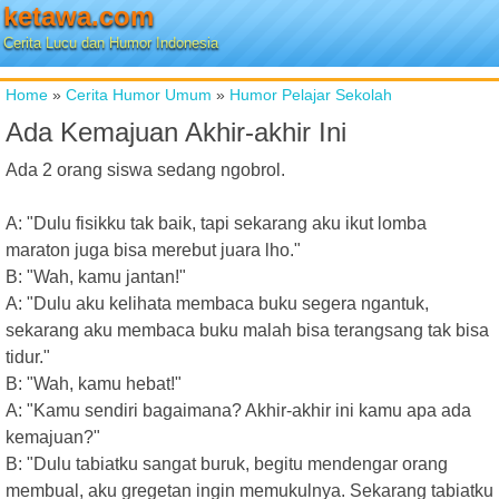
ketawa.com
Cerita Lucu dan Humor Indonesia
Home
»
Cerita Humor Umum
»
Humor Pelajar Sekolah
Ada Kemajuan Akhir-akhir Ini
Ada 2 orang siswa sedang ngobrol.
A: "Dulu fisikku tak baik, tapi sekarang aku ikut lomba
maraton juga bisa merebut juara lho."
B: "Wah, kamu jantan!"
A: "Dulu aku kelihata membaca buku segera ngantuk,
sekarang aku membaca buku malah bisa terangsang tak bisa
tidur."
B: "Wah, kamu hebat!"
A: "Kamu sendiri bagaimana? Akhir-akhir ini kamu apa ada
kemajuan?"
B: "Dulu tabiatku sangat buruk, begitu mendengar orang
membual, aku gregetan ingin memukulnya. Sekarang tabiatku