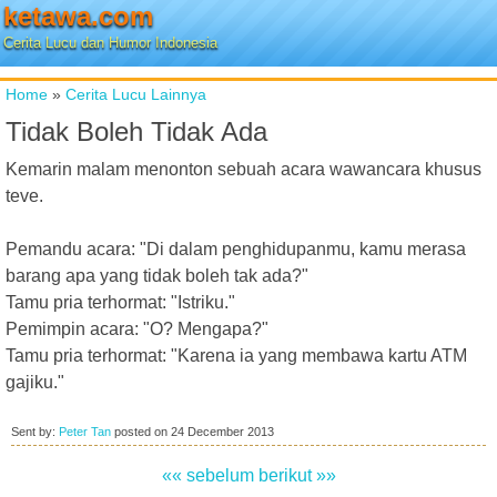
ketawa.com
Cerita Lucu dan Humor Indonesia
Home
»
Cerita Lucu Lainnya
Tidak Boleh Tidak Ada
Kemarin malam menonton sebuah acara wawancara khusus
teve.
Pemandu acara: "Di dalam penghidupanmu, kamu merasa
barang apa yang tidak boleh tak ada?"
Tamu pria terhormat: "Istriku."
Pemimpin acara: "O? Mengapa?"
Tamu pria terhormat: "Karena ia yang membawa kartu ATM
gajiku."
Sent by:
Peter Tan
posted on
24 December 2013
«« sebelum
berikut »»