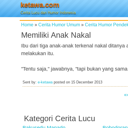
ketawa.com
Cerita Lucu dan Humor Indonesia
Home
»
Cerita Humor Umum
»
Cerita Humor Pende
Memiliki Anak Nakal
Ibu dari tiga anak-anak terkenal nakal ditanya 
melakukan itu.
"Tentu saja," jawabnya, "tapi bukan yang sama
Sent by:
e-ketawa
posted on
15 December 2013
«
Kategori Cerita Lucu
Bakusedu Manado
Bobodoran