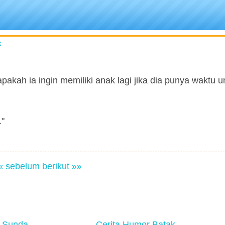
k
apakah ia ingin memiliki anak lagi jika dia punya waktu u
."
« sebelum
berikut »»
 Sunda
Cerita Humor Batak