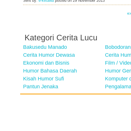
Sent by:
e-ketawa
posted on
29 November 2013
«
Kategori Cerita Lucu
Bakusedu Manado
Bobodoran
Cerita Humor Dewasa
Cerita Hu
Ekonomi dan Bisnis
Film / Vid
Humor Bahasa Daerah
Humor Ger
Kisah Humor Sufi
Komputer d
Pantun Jenaka
Pengalama