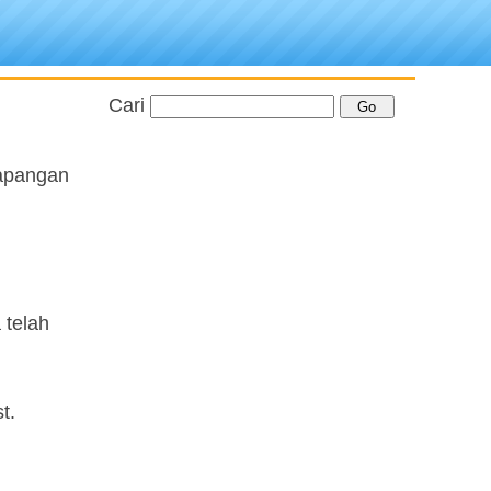
Cari
lapangan
 telah
t.