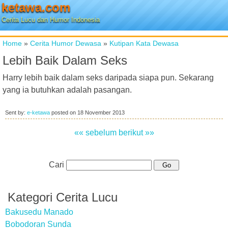
ketawa.com
Cerita Lucu dan Humor Indonesia
Home
»
Cerita Humor Dewasa
»
Kutipan Kata Dewasa
Lebih Baik Dalam Seks
Harry lebih baik dalam seks daripada siapa pun. Sekarang
yang ia butuhkan adalah pasangan.
Sent by:
e-ketawa
posted on
18 November 2013
«« sebelum
berikut »»
Cari
Kategori Cerita Lucu
Bakusedu Manado
Bobodoran Sunda