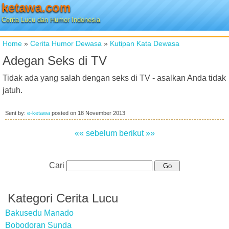
ketawa.com
Cerita Lucu dan Humor Indonesia
Home
»
Cerita Humor Dewasa
»
Kutipan Kata Dewasa
Adegan Seks di TV
Tidak ada yang salah dengan seks di TV - asalkan Anda tidak
jatuh.
Sent by:
e-ketawa
posted on
18 November 2013
«« sebelum
berikut »»
Cari
Kategori Cerita Lucu
Bakusedu Manado
Bobodoran Sunda