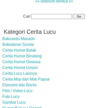
«« sebelum
berikut »»
Cari
Kategori Cerita Lucu
Bakusedu Manado
Bobodoran Sunda
Cerita Humor Batak
Cerita Humor Binatang
Cerita Humor Dewasa
Cerita Humor Umum
Cerita Lucu Lainnya
Cerita Mop dan Mob Papua
Ekonomi dan Bisnis
Film / Video Lucu
Foto Lucu
Gambar Lucu