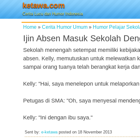
ketawa.com
Cerita Lucu dan Humor Indonesia
Home
»
Cerita Humor Umum
»
Humor Pelajar Sekol
Ijin Absen Masuk Sekolah Den
Sekolah menengah setempat memiliki kebijaka
absen. Kelly, memutuskan untuk melewatkan 
sampai orang tuanya telah berangkat kerja da
Kelly: "Hai, saya menelepon untuk melaporkan b
Petugas di SMA: "Oh, saya menyesal mendenga
Kelly: "Ini dengan ibu saya."
Sent by:
e-ketawa
posted on
18 November 2013