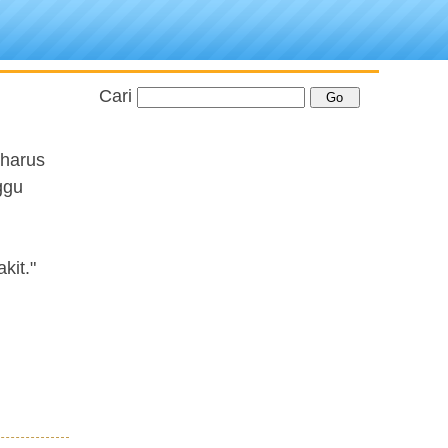
Cari
 harus
ggu
kit."