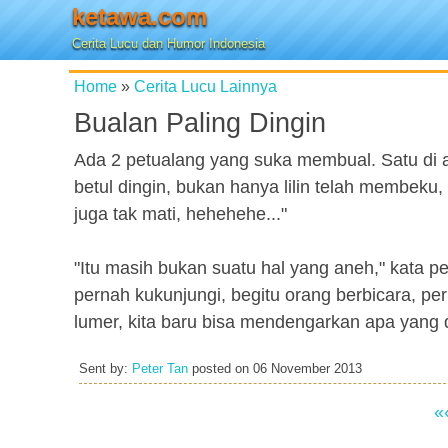
ketawa.com
Cerita Lucu dan Humor Indonesia
Home
»
Cerita Lucu Lainnya
Bualan Paling Dingin
Ada 2 petualang yang suka membual. Satu di a
betul dingin, bukan hanya lilin telah membeku
juga tak mati, hehehehe..."
"Itu masih bukan suatu hal yang aneh," kata p
pernah kukunjungi, begitu orang berbicara, 
lumer, kita baru bisa mendengarkan apa yang dik
Sent by:
Peter Tan
posted on
06 November 2013
«