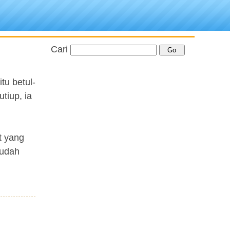
Cari
tu betul-
tiup, ia
t yang
sudah