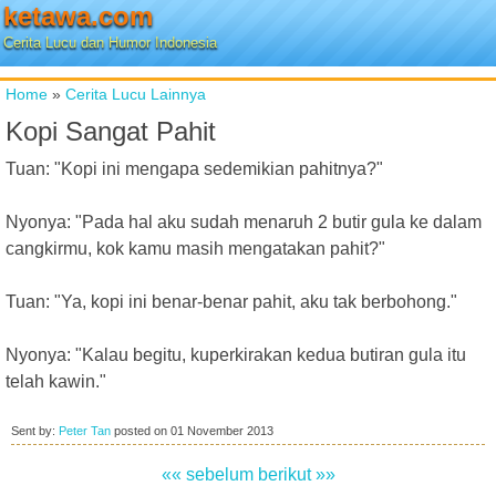
ketawa.com
Cerita Lucu dan Humor Indonesia
Home
»
Cerita Lucu Lainnya
Kopi Sangat Pahit
Tuan: "Kopi ini mengapa sedemikian pahitnya?"
Nyonya: "Pada hal aku sudah menaruh 2 butir gula ke dalam
cangkirmu, kok kamu masih mengatakan pahit?"
Tuan: "Ya, kopi ini benar-benar pahit, aku tak berbohong."
Nyonya: "Kalau begitu, kuperkirakan kedua butiran gula itu
telah kawin."
Sent by:
Peter Tan
posted on
01 November 2013
«« sebelum
berikut »»