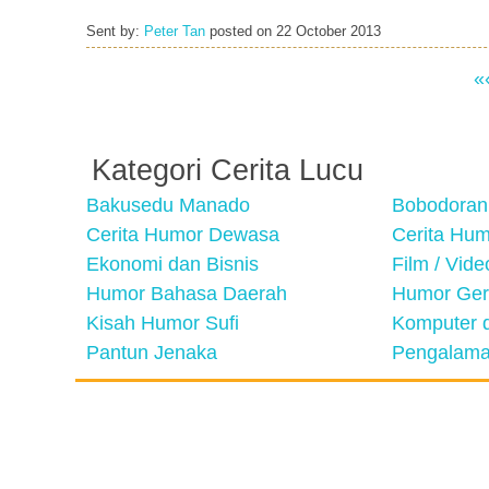
Sent by:
Peter Tan
posted on
22 October 2013
«
Kategori Cerita Lucu
Bakusedu Manado
Bobodoran
Cerita Humor Dewasa
Cerita Hu
Ekonomi dan Bisnis
Film / Vid
Humor Bahasa Daerah
Humor Ger
Kisah Humor Sufi
Komputer d
Pantun Jenaka
Pengalama