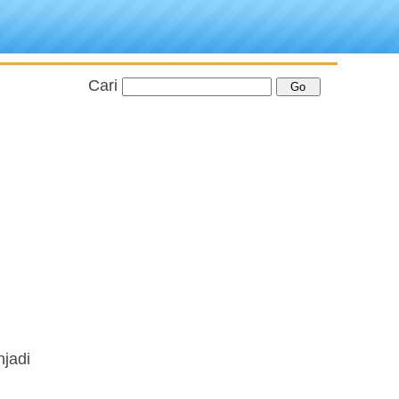
Cari
njadi