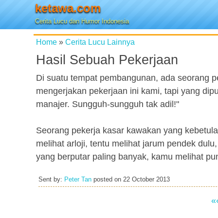
ketawa.com
Cerita Lucu dan Humor Indonesia
Home
»
Cerita Lucu Lainnya
Hasil Sebuah Pekerjaan
Di suatu tempat pembangunan, ada seorang p
mengerjakan pekerjaan ini kami, tapi yang dipu
manajer. Sungguh-sungguh tak adil!"
Seorang pekerja kasar kawakan yang kebetul
melihat arloji, tentu melihat jarum pendek dulu
yang berputar paling banyak, kamu melihat pun
Sent by:
Peter Tan
posted on
22 October 2013
«