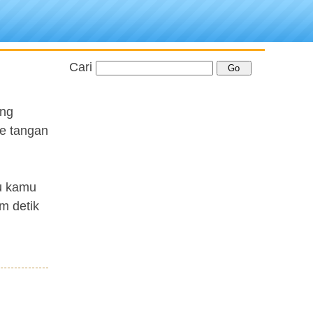
Cari
ang
ke tangan
u kamu
um detik