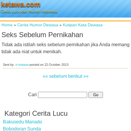
ketawa.com
Cerita Lucu dan Humor Indonesia
Home
»
Cerita Humor Dewasa
»
Kutipan Kata Dewasa
Seks Sebelum Pernikahan
Tidak ada istilah seks sebelum pernikahan jika Anda memang
tidak ada niat untuk menikah.
Sent by:
e-ketawa
posted on
22 October 2013
«« sebelum
berikut »»
Cari
Kategori Cerita Lucu
Bakusedu Manado
Bobodoran Sunda