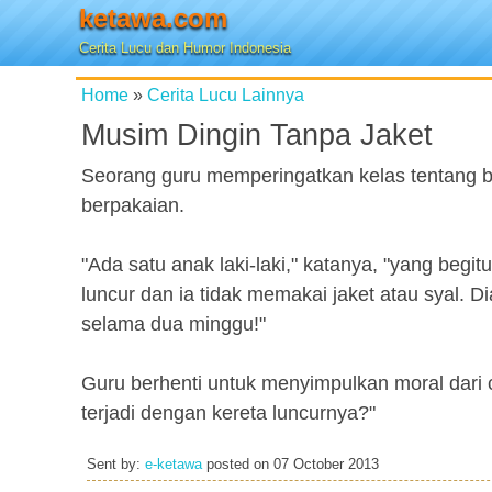
ketawa.com
Cerita Lucu dan Humor Indonesia
Home
»
Cerita Lucu Lainnya
Musim Dingin Tanpa Jaket
Seorang guru memperingatkan kelas tentang 
berpakaian.
"Ada satu anak laki-laki," katanya, "yang beg
luncur dan ia tidak memakai jaket atau syal. 
selama dua minggu!"
Guru berhenti untuk menyimpulkan moral dari ce
terjadi dengan kereta luncurnya?"
Sent by:
e-ketawa
posted on
07 October 2013