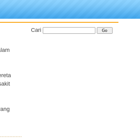
Cari
alam
ereta
akit
yang