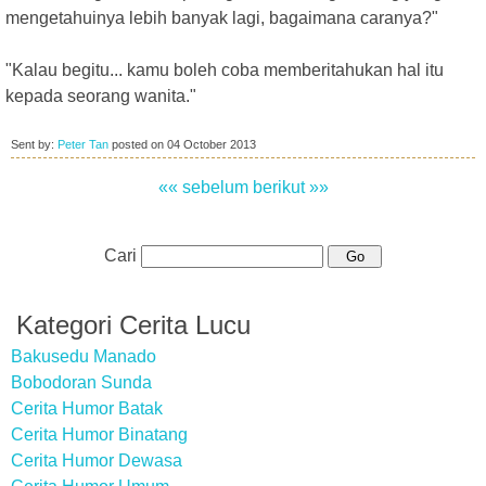
mengetahuinya lebih banyak lagi, bagaimana caranya?"
"Kalau begitu... kamu boleh coba memberitahukan hal itu
kepada seorang wanita."
Sent by:
Peter Tan
posted on
04 October 2013
«« sebelum
berikut »»
Cari
Kategori Cerita Lucu
Bakusedu Manado
Bobodoran Sunda
Cerita Humor Batak
Cerita Humor Binatang
Cerita Humor Dewasa