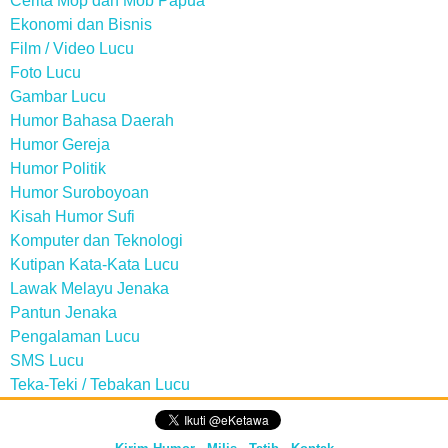
Cerita Mop dan Mob Papua
Ekonomi dan Bisnis
Film / Video Lucu
Foto Lucu
Gambar Lucu
Humor Bahasa Daerah
Humor Gereja
Humor Politik
Humor Suroboyoan
Kisah Humor Sufi
Komputer dan Teknologi
Kutipan Kata-Kata Lucu
Lawak Melayu Jenaka
Pantun Jenaka
Pengalaman Lucu
SMS Lucu
Teka-Teki / Tebakan Lucu