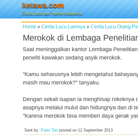
ketawa.com
Cerita Lucu dan Humor Indonesia
Home
»
Cerita Lucu Lainnya
»
Cerita Lucu Orang P
Merokok di Lembaga Penelitia
Saat meninggalkan kantor Lembaga Penelitian
peneliti kawakan sedang asyik merokok.
"Kamu seharusnya lebih mengetahui bahayanya
masih mau merokok?" tanyaku.
Dengan sekali isapan ia menghisap rokoknya
asapnya melalui mulut dan hidungnya dan di te
"Karena merokok bisa memberi daya gerak yan
Sent by:
Peter Tan
posted on
12 September 2013