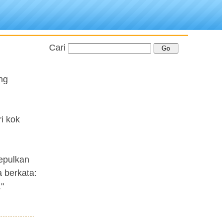
Cari
ng
i kok
epulkan
 berkata:
"