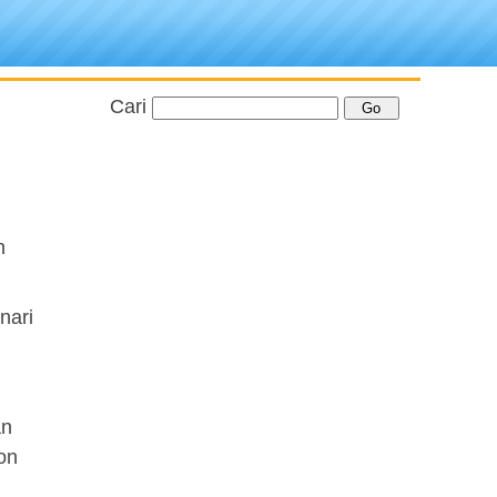
Cari
h
nari
an
on