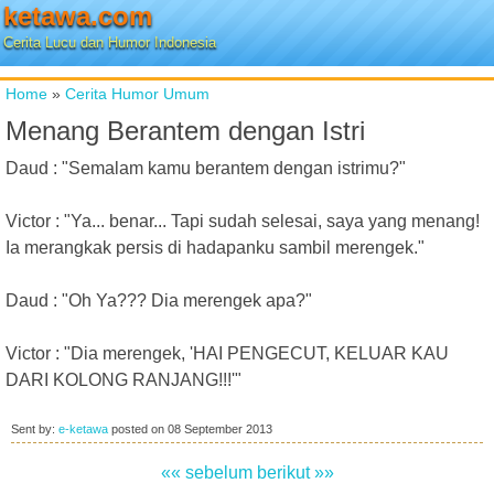
ketawa.com
Cerita Lucu dan Humor Indonesia
Home
»
Cerita Humor Umum
Menang Berantem dengan Istri
Daud : "Semalam kamu berantem dengan istrimu?"
Victor : "Ya... benar... Tapi sudah selesai, saya yang menang!
Ia merangkak persis di hadapanku sambil merengek."
Daud : "Oh Ya??? Dia merengek apa?"
Victor : "Dia merengek, 'HAI PENGECUT, KELUAR KAU
DARI KOLONG RANJANG!!!'"
Sent by:
e-ketawa
posted on
08 September 2013
«« sebelum
berikut »»