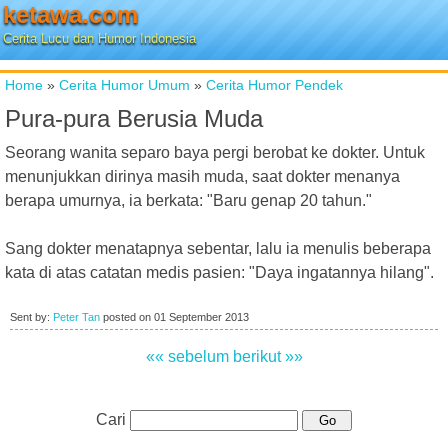
ketawa.com
Cerita Lucu dan Humor Indonesia
Home
»
Cerita Humor Umum
»
Cerita Humor Pendek
Pura-pura Berusia Muda
Seorang wanita separo baya pergi berobat ke dokter. Untuk
menunjukkan dirinya masih muda, saat dokter menanya
berapa umurnya, ia berkata: "Baru genap 20 tahun."
Sang dokter menatapnya sebentar, lalu ia menulis beberapa
kata di atas catatan medis pasien: "Daya ingatannya hilang".
Sent by:
Peter Tan
posted on
01 September 2013
«« sebelum
berikut »»
Cari